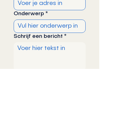
Onderwerp
*
Schrijf een bericht
*
VERZENDEN
STICHTING SERIOOS
rsin nummer:
867821711
kvk nummer: 96896175
e-mail: info@serioos.nl
website: www.serioos.nl