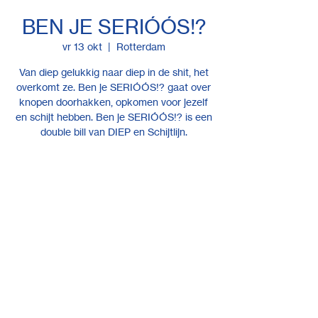
BEN JE SERIÓÓS!?
vr 13 okt
  |  
Rotterdam
Van diep gelukkig naar diep in de shit, het
overkomt ze. Ben je SERIÓÓS!? gaat over
knopen doorhakken, opkomen voor jezelf
en schijt hebben. Ben je SERIÓÓS!? is een
double bill van DIEP en Schijtlijn.
Tijd en locatie
13 okt 2023, 20:00
Rotterdam, Bergweg 283, 3037 EM
Rotterdam, Nederland