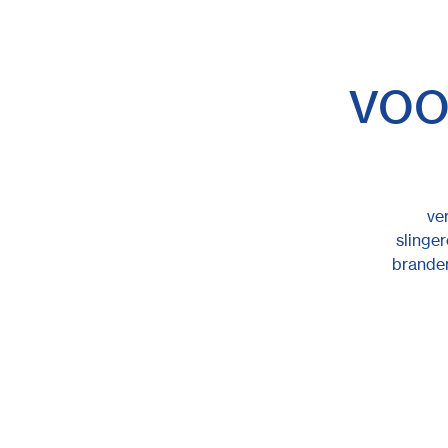
vo
ve
slinge
branden